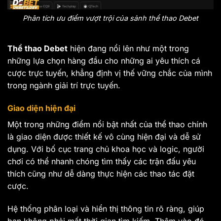
Phân tích ưu điểm vượt trội của sảnh thể thao Debet
Thể thao Debet
hiện đang nổi lên như một trong
những lựa chọn hàng đầu cho những ai yêu thích cá
cược trực tuyến, khẳng định vị thế vững chắc của mình
trong ngành giải trí trực tuyến.
Giao diện hiện đại
Một trong những điểm nổi bật nhất của thể thao chính
là giao diện được thiết kế vô cùng hiện đại và dễ sử
dụng. Với bố cục trang chủ khoa học và logic, người
chơi có thể nhanh chóng tìm thấy các trận đấu yêu
thích cũng như dễ dàng thực hiện các thao tác đặt
cược.
Hệ thống phân loại và hiển thị thông tin rõ ràng, giúp
bạn không phải mất thời gian tìm kiếm. Thêm vào đó,