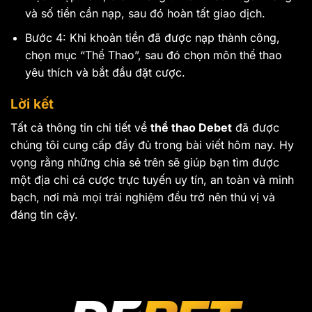
và số tiền cần nạp, sau đó hoàn tất giao dịch.
Bước 4: Khi khoản tiền đã được nạp thành công,
chọn mục “Thể Thao”, sau đó chọn môn thể thao
yêu thích và bắt đầu đặt cược.
Lời kết
Tất cả thông tin chi tiết về
thể thao Debet
đã được
chúng tôi cung cấp đầy đủ trong bài viết hôm nay. Hy
vọng rằng những chia sẻ trên sẽ giúp bạn tìm được
một địa chỉ cá cược trực tuyến uy tín, an toàn và minh
bạch, nơi mà mọi trải nghiệm đều trở nên thú vị và
đáng tin cậy.