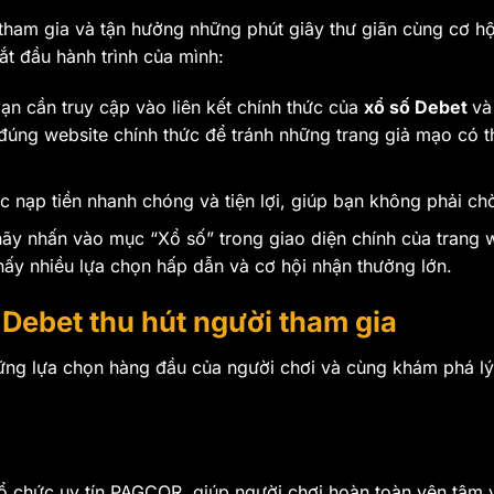
tham gia và tận hưởng những phút giây thư giãn cùng cơ h
ắt đầu hành trình của mình:
ạn cần truy cập vào liên kết chính thức của
xổ số Debet
và
úng website chính thức để tránh những trang giả mạo có t
nạp tiền nhanh chóng và tiện lợi, giúp bạn không phải chờ
 hãy nhấn vào mục “Xổ số” trong giao diện chính của trang 
hấy nhiều lựa chọn hấp dẫn và cơ hội nhận thưởng lớn.
 Debet thu hút người tham gia
ững lựa chọn hàng đầu của người chơi và cùng khám phá lý 
ổ chức uy tín PAGCOR, giúp người chơi hoàn toàn yên tâm 