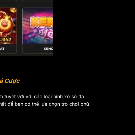
á Cược
tuyệt vời với các loại hình xổ số đa
hất để bạn có thể lựa chọn trò chơi phù