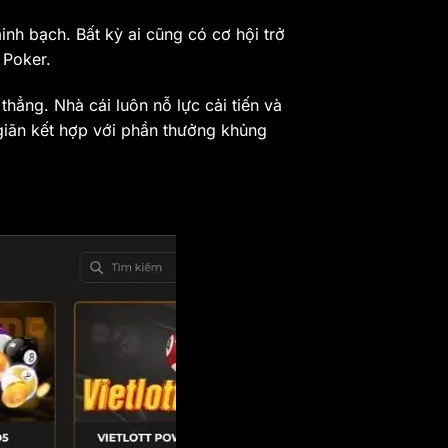
nh bạch. Bất kỳ ai cũng có cơ hội trở
 Poker.
 thẳng. Nhà cái luôn nỗ lực cải tiến và
giãn kết hợp với phần thưởng khủng