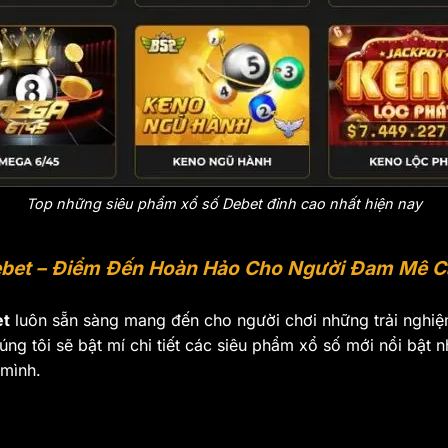
Top những siêu phẩm xổ số Debet đỉnh cao nhất hiện nay
bet – Điểm Đến Hoàn Hảo Cho Người Đam Mê C
et
luôn sẵn sàng mang đến cho người chơi những trải nghiệm 
úng tôi sẽ bật mí chi tiết các siêu phẩm xổ số mới nổi bật n
 mình.