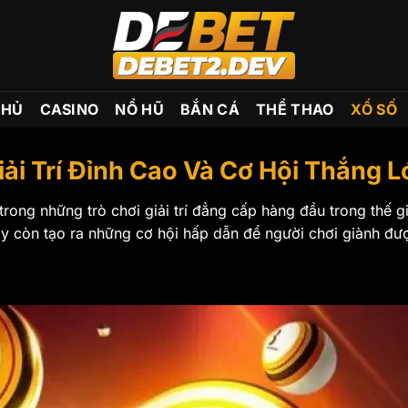
CHỦ
CASINO
NỔ HŨ
BẮN CÁ
THỂ THAO
XỔ SỐ
iải Trí Đỉnh Cao Và Cơ Hội Thắng L
trong những trò chơi giải trí đẳng cấp hàng đầu trong thế
 này còn tạo ra những cơ hội hấp dẫn để người chơi giành đư