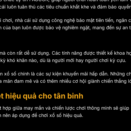
cái luôn tuân thủ các tiêu chuẩn khắt khe và đảm bảo quyền
 chơi, nhà cái sử dụng công nghệ bảo mật tiên tiến, ngăn c
ân của bạn luôn được bảo vệ nghiêm ngặt, mang đến sự an tâ
mà còn rất dễ sử dụng. Các tính năng được thiết kế khoa h
kỳ khó khăn nào, dù là người mới hay người chơi kỳ cựu.
 xổ số chính là các sự kiện khuyến mãi hấp dẫn. Những ch
a mãn đam mê và có thêm nhiều cơ hội giành chiến thắng l
t hiệu quả cho tân binh
ết hợp giữa may mắn và chiến lược chơi thông minh sẽ giúp 
n nên áp dụng để chơi xổ số hiệu quả.