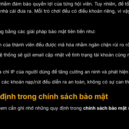
hằm đảm bảo quyền lợi của từng hội viên. Tuy nhiên, để tố
nhà cái đưa ra. Mỗi trò chơi đều có điều khoản riêng, vì v
g bằng các giải pháp bảo mật tiên tiến như:
n của thành viên đều được mã hóa nhằm ngăn chặn rủi ro rò
thống sẽ gửi email cập nhật về tình trạng tài khoản cũng n
 địa chỉ IP của người dùng để tăng cường an ninh và phát hi
ả các khoản nạp/rút đều diễn ra an toàn, không có sự can th
định trong chính sách bảo mật
nh em cần ghi nhớ những quy định trong
chính sách bảo mật