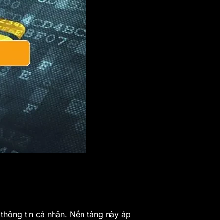
 thông tin cá nhân. Nền tảng này áp