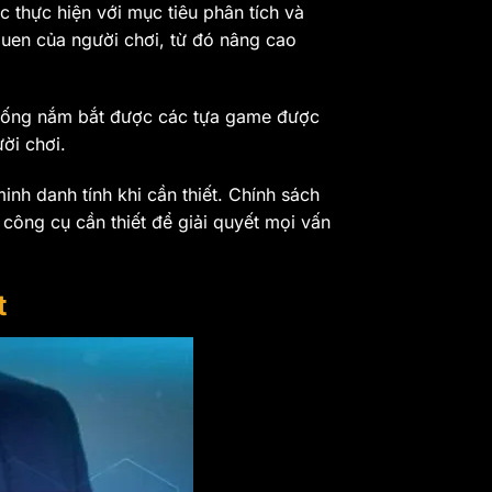
c thực hiện với mục tiêu phân tích và
 quen của người chơi, từ đó nâng cao
ệ thống nắm bắt được các tựa game được
ười chơi.
inh danh tính khi cần thiết. Chính sách
ông cụ cần thiết để giải quyết mọi vấn
t