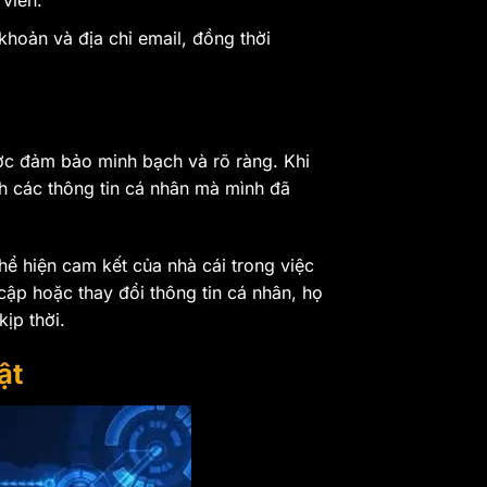
 viên.
 khoản và địa chỉ email, đồng thời
ược đảm bảo minh bạch và rõ ràng. Khi
nh các thông tin cá nhân mà mình đã
hể hiện cam kết của nhà cái trong việc
cập hoặc thay đổi thông tin cá nhân, họ
ịp thời.
ật