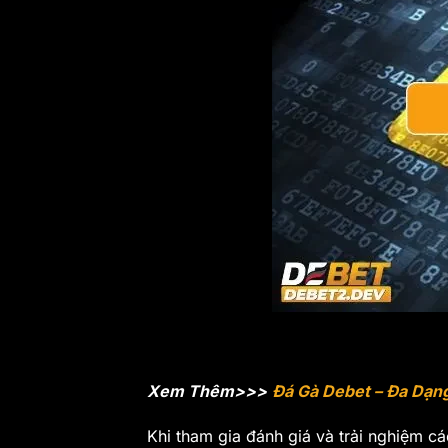
Xem Thêm>>>
Đá Gà Debet – Đa Dạn
Khi tham gia đánh giá và trải nghiệm c