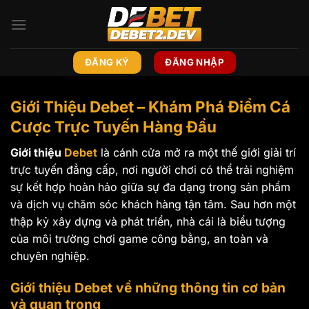
Bỏ
qua
nội
dung
ĐĂNG KÝ
ĐĂNG NHẬP
Giới Thiệu Debet – Khám Phá Điểm Cá
Cược Trực Tuyến Hàng Đầu
Giới thiệu
Debet
là cánh cửa mở ra một thế giới giải trí
trực tuyến đẳng cấp, nơi người chơi có thể trải nghiệm
sự kết hợp hoàn hảo giữa sự đa dạng trong sản phẩm
và dịch vụ chăm sóc khách hàng tận tâm. Sau hơn một
thập kỷ xây dựng và phát triển, nhà cái là biểu tượng
của môi trường chơi game công bằng, an toàn và
chuyên nghiệp.
Giới thiệu Debet về những thông tin cơ bản
và quan trọng