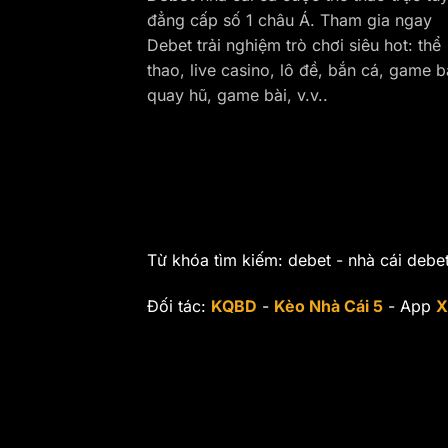
đẳng cấp số 1 châu Á. Tham gia ngay
Debet trải nghiệm trò chơi siêu hot: thể
thao, live casino, lô đề, bắn cá, game b
quay hũ, game bài, v.v..
Từ khóa tìm kiếm: debet - nhà cái debe
Đối tác:
KQBD
-
Kèo Nhà Cái 5
- App
X