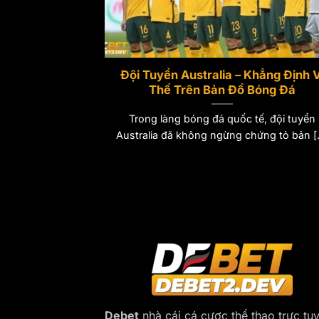
Đội Tuyển Australia – Khẳng Định V
Thế Trên Bản Đồ Bóng Đá
Trong làng bóng đá quốc tế, đội tuyển
Australia đã không ngừng chứng tỏ bản [..
Debet
nhà cái cá cược thể thao trực tu