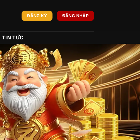
ĐĂNG KÝ
ĐĂNG NHẬP
TIN TỨC