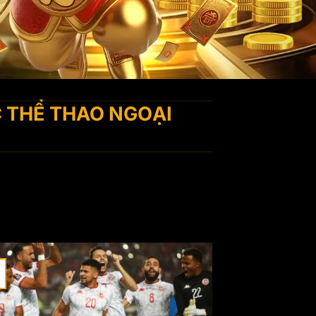
C THỂ THAO NGOẠI
12
Th4