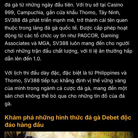
đá gà từ những ngày đầu tiên. Với trụ sở tại Casino
999, Campuchia, gần cửa khẩu Thomo, Tây Ninh,
SV388 đã phát triển mạnh mẽ, trở thành cái tên quen
thuộc trong làng đá gà quốc tế. Được cấp phép hoạt
động từ các tổ chức uy tín như PAGCOR, Gaming
Associates và MGA, SV388 luôn mang đến cho người
chơi những trận đấu chất lượng, với tỉ lệ ăn thưởng hấp
dẫn lên đến 1.0.
Với lịch thi đấu dày đặc, đặc biệt là từ Philippines và
Thomo, SV388 tiếp tục khẳng định vị thế vững vàng
của mình trong ngành cá cược đá gà, mang đến một
sân chơi không thể bỏ qua cho những tín đồ của đá
gà.
Khám phá những hình thức đá gà Debet độc
đáo hàng đầu