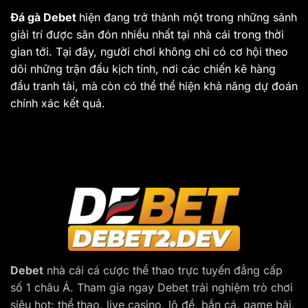
Đá gà Debet
hiện đang trở thành một trong những sảnh
giải trí được săn đón nhiều nhất tại nhà cái trong thời
gian tới. Tại đây, người chơi không chỉ có cơ hội theo
dõi những trận đấu kịch tính, nơi các chiến kê hàng
đầu tranh tài, mà còn có thể thể hiện khả năng dự đoán
chính xác kết quả.
Debet
nhà cái cá cược thể thao trực tuyến đẳng cấp
số 1 châu Á. Tham gia ngay Debet trải nghiệm trò chơi
siêu hot: thể thao, live casino, lô đề, bắn cá, game bài,