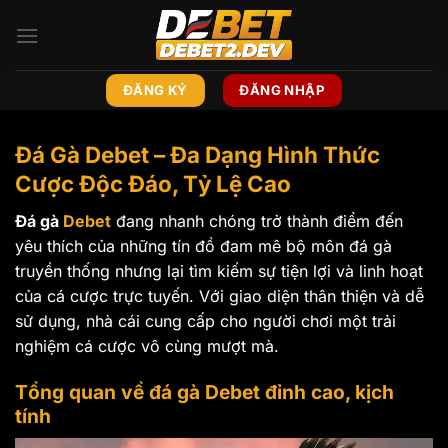
Bỏ
qua
nội
dung
ĐĂNG KÝ
ĐĂNG NHẬP
Đá Gà Debet – Đa Dạng Hình Thức
Cược Độc Đáo, Tỷ Lệ Cao
Đá gà
Debet
đang nhanh chóng trở thành điểm đến
yêu thích của những tín đồ đam mê bộ môn đá gà
truyền thống nhưng lại tìm kiếm sự tiện lợi và linh hoạt
của cá cược trực tuyến. Với giao diện thân thiện và dễ
sử dụng, nhà cái cung cấp cho người chơi một trải
nghiệm cá cược vô cùng mượt mà.
Tổng quan về đá gà Debet đỉnh cao, kịch
tính