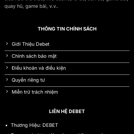
quay hũ, game bài, v.v..
THÔNG TIN CHÍNH SÁCH
Giới Thiệu Debet
Chính sách bảo mật
Điều khoản và điều kiện
Quyền riêng tư
Miễn trừ trách nhiệm
LIÊN HỆ DEBET
Thương Hiệu: DEBET