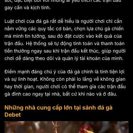
gay cấn và kịch tính.
Luật chơi của đá gà rất dễ hiểu là người chơi chỉ cần
nắm vững các quy tắc cơ bản, chọn lựa chú gà chiến
mà mình tin tưởng, sau đó đặt cược vào kết quả của
trận đấu. Hệ thống sẽ tự động tính toán và thanh toán
tiền thưởng ngay sau khi trận đấu kết thúc, giúp người
chơi dễ dàng theo dõi và quản lý tài khoản của mình.
Điểm mạnh đáng chú ý của đá gà chính là tính tiện lợi
và sự linh hoạt. Không còn phải lo lắng về không gian
hay thời gian, người chơi có thể tham gia các trận đấu
gà đỉnh cao ngay tại nhà, bất cứ khi nào và ở đâu.
Những nhà cung cấp lớn tại sảnh đá gà
Debet