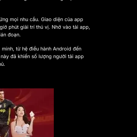
ứng mọi nhu cầu. Giao diện của app
 phút giải trí thú vị. Nhờ vào tải app,
ián đoạn.
g minh, từ hệ điều hành Android đến
này đã khiến số lượng người tải app
hủ.