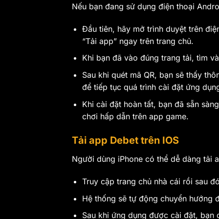
Nếu bạn đang sử dụng điện thoại Androi
Đầu tiên, hãy mở trình duyệt trên đi
“Tải app” ngay trên trang chủ.
Khi bạn đã vào đúng trang tải, tìm 
Sau khi quét mã QR, bạn sẽ thấy thô
để tiếp tục quá trình cài đặt ứng dụn
Khi cài đặt hoàn tất, bạn đã sẵn sàn
chơi hấp dẫn trên app game.
Tải app Debet trên IOS
Người dùng iPhone có thể dễ dàng tải ap
Truy cập trang chủ nhà cái rồi sau đ
Hệ thống sẽ tự động chuyển hướng đến
Sau khi ứng dụng được cài đặt, bạn