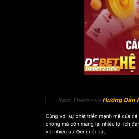
Xem Thêm>>>
Hướng Dẫn R
Cùng với sự phát triển mạnh mẽ của cá 
chóng mà còn mang lại nhiều lợi ích đ
với nhiều ưu điểm nổi bật.