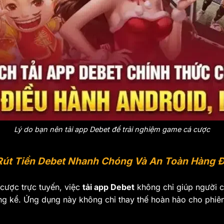
Lý do bạn nên tải app Debet để trải nghiệm game cá cược
út Tiền Debet Nhanh Chóng Và An Toàn Hàng 
cược trực tuyến, việc
tải app Debet
không chỉ giúp người c
áng kể. Ứng dụng này không chỉ thay thế hoàn hảo cho phi