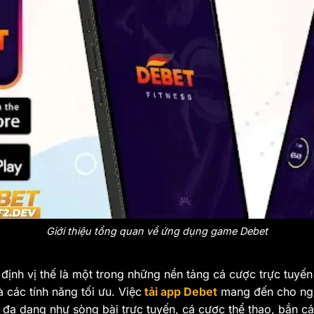
Giới thiệu tổng quan về ứng dụng game Debet
nh vị thế là một trong những nền tảng cá cược trực tuyến
à các tính năng tối ưu. Việc
tải app Debet
mang đến cho ngườ
 đa dạng như sòng bài trực tuyến, cá cược thể thao, bắn c