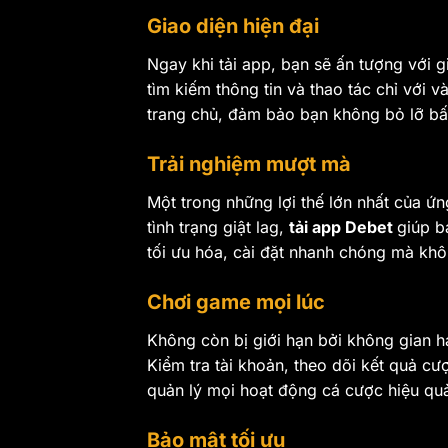
Giao diện hiện đại
Ngay khi tải app, bạn sẽ ấn tượng với 
tìm kiếm thông tin và thao tác chỉ với 
trang chủ, đảm bảo bạn không bỏ lỡ bất
Trải nghiệm mượt mà
Một trong những lợi thế lớn nhất của ứn
tình trạng giật lag,
tải app Debet
giúp b
tối ưu hóa, cài đặt nhanh chóng mà khôn
Chơi game mọi lúc
Không còn bị giới hạn bởi không gian ha
Kiểm tra tài khoản, theo dõi kết quả cư
quản lý mọi hoạt động cá cược hiệu qu
Bảo mật tối ưu