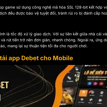
p game sử dụng công nghệ mã hóa SSL 128-bit kết hợp với
 dịch đều được bảo vệ tuyệt đối, tránh rủi ro bị đánh cắp h
nh là tốc độ xử lý giao dịch. Với sự liên kết giữa nhà cái
à rút tiền trở nên đơn giản, nhanh chóng. Ngoài ra, ứng 
cào, mang lại sự thuận tiện tối đa cho người chơi.
 tải app Debet cho Mobile