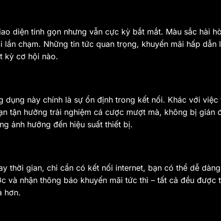
giao diện tinh gọn nhưng vẫn cực kỳ bắt mắt. Màu sắc hài 
vài lần chạm. Những tin tức quan trọng, khuyến mãi hấp dẫn 
 kỳ cơ hội nào.
g dụng này chính là sự ổn định trong kết nối. Khác với việc
ạn tận hưởng trải nghiệm cá cược mượt mà, không bị gián
g ảnh hưởng đến hiệu suất thiết bị.
y thời gian, chỉ cần có kết nối internet, bạn có thể dễ dàng
ợc và nhận thông báo khuyến mãi tức thì – tất cả đều được 
ả hơn.