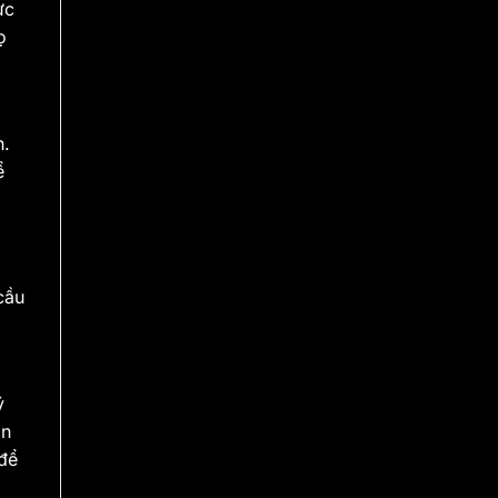
ực
ọ
n.
ể
cầu
ý
ẫn
 để