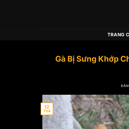
Bỏ
qua
nội
dung
TRANG 
Gà Bị Sưng Khớp Ch
ĐĂN
12
Th4