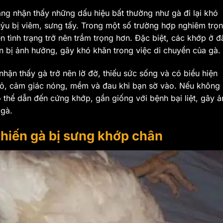
àng nhận thấy những dấu hiệu bất thường như gà đi lại khó
ỷu bị viêm, sưng tấy. Trong một số trường hợp nghiêm trọn
 tình trạng trở nên trầm trọng hơn. Đặc biệt, các khớp ở đ
 bị ảnh hưởng, gây khó khăn trong việc di chuyển của gà.
nhận thấy gà trở nên lờ đờ, thiếu sức sống và có biểu hiện
đỏ, cảm giác nóng, mềm và đau khi bạn sờ vào. Nếu không
có thể dẫn đến cứng khớp, gần giống với bệnh bại liệt, gây 
 gà.
hiến gà bị sưng khớp chân