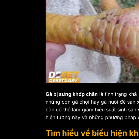
Gà bị sưng khớp chân
là tình trạng khá
những con gà chọi hay gà nuôi để sản x
còn có thể làm giảm hiệu suất sinh sản
hiện tượng này và những phương pháp điề
Tìm hiểu về biểu hiện k