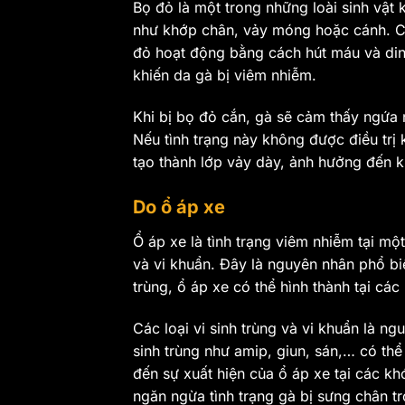
Bọ đỏ là một trong những loài sinh vật k
như khớp chân, vảy móng hoặc cánh. Chú
đỏ hoạt động bằng cách hút máu và din
khiến da gà bị viêm nhiễm.
Khi bị bọ đỏ cắn, gà sẽ cảm thấy ngứa 
Nếu tình trạng này không được điều trị 
tạo thành lớp vảy dày, ảnh hưởng đến 
Do ổ áp xe
Ổ áp xe là tình trạng viêm nhiễm tại m
và vi khuẩn. Đây là nguyên nhân phổ biế
trùng, ổ áp xe có thể hình thành tại các
Các loại vi sinh trùng và vi khuẩn là n
sinh trùng như amip, giun, sán,… có th
đến sự xuất hiện của ổ áp xe tại các khớ
ngăn ngừa tình trạng gà bị sưng chân t