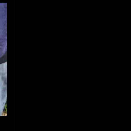
Nghiệm
Cá
Cược
Kịch
Tính
Tại
Debet