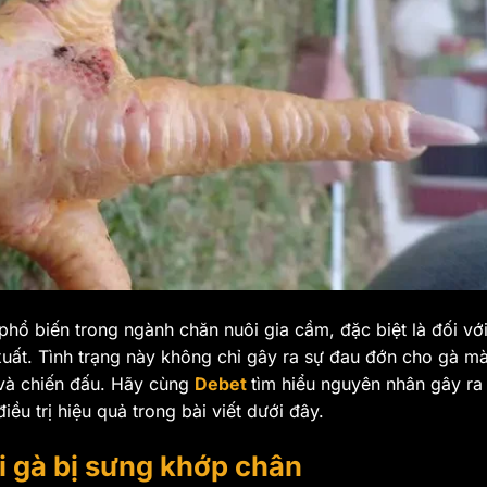
 phổ biến trong ngành chăn nuôi gia cầm, đặc biệt là đối vớ
uất. Tình trạng này không chỉ gây ra sự đau đớn cho gà m
 và chiến đấu. Hãy cùng
Debet
tìm hiểu nguyên nhân gây ra
u trị hiệu quả trong bài viết dưới đây.
hi gà bị sưng khớp chân