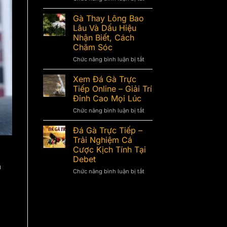
Mí
Cách
Những
Chọn
Gà Thay Lông Bao
Cách
Gà
Lâu Và Dấu Hiệu
Điều
Chọi
Nhận Biết, Cách
Trị
Hay
Chăm Sóc
Hiệu
–
Quả
Bí
Chức năng bình luận bị tắt
ở
Quyết
Gà
Để
Thay
Xem Đá Gà Trực
Chọn
Lông
Tiếp Online – Giải Trí
Chiến
Bao
Đỉnh Cao Mọi Lúc
Kê
Lâu
Chức năng bình luận bị tắt
Đỉnh
ở
Và
Cao
Xem
Dấu
Đá
Hiệu
Đá Gà Trực Tiếp –
Gà
Nhận
Trải Nghiệm Cá
Trực
Biết,
Cược Kịch Tính Tại
i
Tiếp
Cách
Debet
Online
Chăm
à
–
Chức năng bình luận bị tắt
Sóc
ở
Giải
Đá
Trí
Gà
Đỉnh
Trực
Cao
Tiếp
Mọi
–
Lúc
Trải