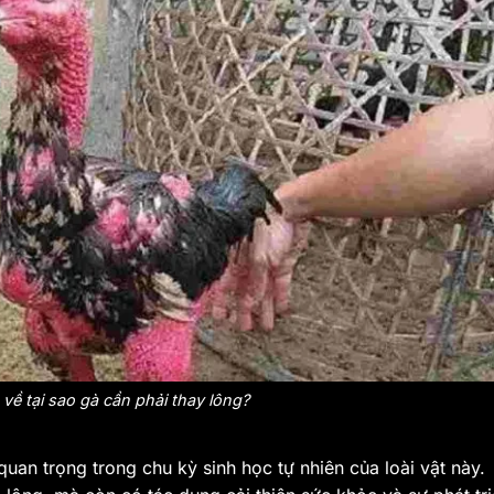
 về tại sao gà cần phải thay lông?
quan trọng trong chu kỳ sinh học tự nhiên của loài vật này.