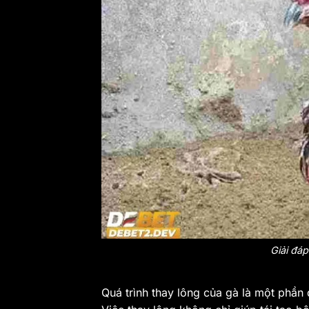
Giải đáp
Quá trình thay lông của gà là một phần 