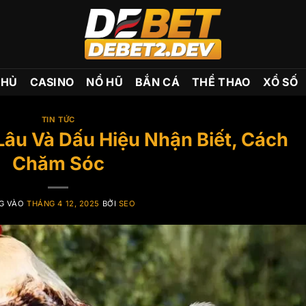
CHỦ
CASINO
NỔ HŨ
BẮN CÁ
THỂ THAO
XỔ SỐ
TIN TỨC
Lâu Và Dấu Hiệu Nhận Biết, Cách
Chăm Sóc
G VÀO
THÁNG 4 12, 2025
BỞI
SEO