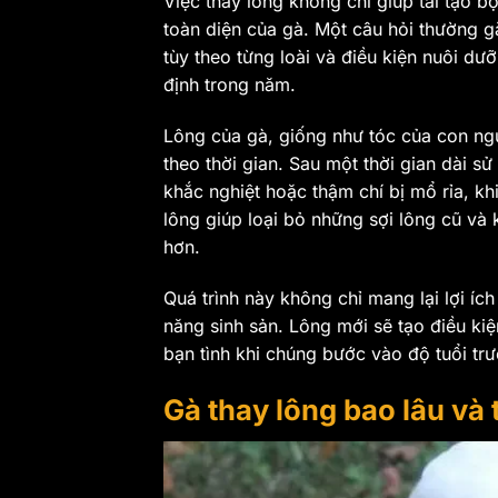
Việc thay lông không chỉ giúp tái tạo b
toàn diện của gà. Một câu hỏi thường gặ
tùy theo từng loài và điều kiện nuôi dư
định trong năm.
Lông của gà, giống như tóc của con ngư
theo thời gian. Sau một thời gian dài sử
khắc nghiệt hoặc thậm chí bị mổ rỉa, kh
lông giúp loại bỏ những sợi lông cũ và
hơn.
Quá trình này không chỉ mang lại lợi í
năng sinh sản. Lông mới sẽ tạo điều kiệ
bạn tình khi chúng bước vào độ tuổi tr
Gà thay lông bao lâu và 