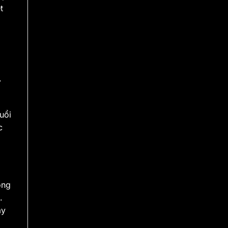
t
.
uổi
c
ông
.
ay