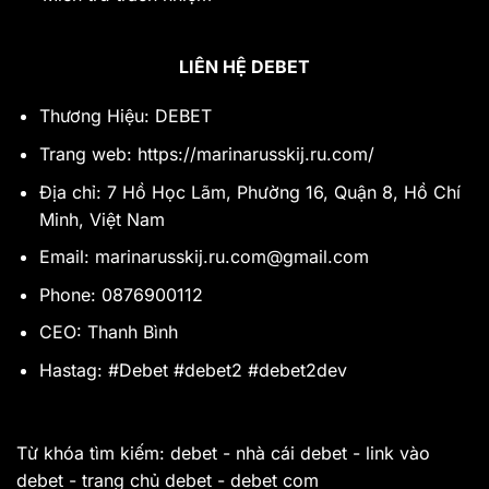
LIÊN HỆ DEBET
Thương Hiệu: DEBET
Trang web:
https://marinarusskij.ru.com/
Địa chỉ: 7 Hồ Học Lãm, Phường 16, Quận 8, Hồ Chí
Minh, Việt Nam
Email:
marinarusskij.ru.com@gmail.com
Phone: 0876900112
CEO:
Thanh Bình
Hastag: #Debet #debet2 #debet2dev
Từ khóa tìm kiếm: debet - nhà cái debet - link vào
debet - trang chủ debet - debet com