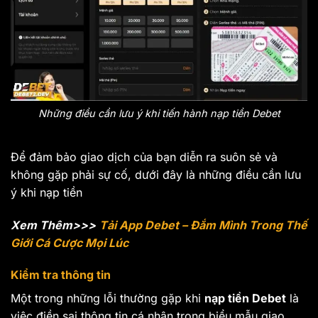
Những điều cần lưu ý khi tiến hành nạp tiền Debet
Để đảm bảo giao dịch của bạn diễn ra suôn sẻ và
không gặp phải sự cố, dưới đây là những điều cần lưu
ý khi nạp tiền
Xem Thêm>>>
Tải App Debet – Đắm Mình Trong Thế
Giới Cá Cược Mọi Lúc
Kiểm tra thông tin
Một trong những lỗi thường gặp khi
nạp tiền Debet
là
việc điền sai thông tin cá nhân trong biểu mẫu giao