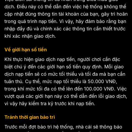
dịch. Điều này có thể dẫn đến việc hệ thống không thể
cập nhật đúng thông tin tài khoản của bạn, gây trì hoãn
trong quá trình nạp tiền. Vì vậy, hãy đảm bảo rằng bạn
nhập đầy đủ và chính xác các thông tin cần thiết trước
khi xác nhận giao dịch.
Về giới hạn số tiền
Khi thực hiện giao dịch nạp tiền, người chơi cần đặc
biệt chú ý đến các giới hạn số tiền quy định. Mỗi giao
dịch nạp tiền sẽ có mức tối thiểu và tối đa mà bạn cần
tuân thủ. Cụ thể, mức nạp tối thiểu là 50.000 VNĐ,
trong khi mức tối đa có thể lên đến 100.000 VNĐ. Việc
vượt quá các giới hạn này có thể dẫn đến lỗi giao dịch,
vì vậy hãy kiểm tra kỹ trước khi nạp tiền.
Tránh thời gian bảo trì
Trước mỗi đợt bảo trì hệ thống, nhà cái sẽ thông báo