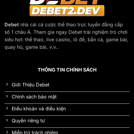
Debet
nhà cái cá cược thể thao trực tuyến đẳng cấp
số 1 châu Á. Tham gia ngay Debet trải nghiệm trò chơi
siêu hot: thể thao, live casino, lô đề, bắn cá, game bài,
quay hũ, game bài, v.v..
THÔNG TIN CHÍNH SÁCH
Giới Thiệu Debet
Chính sách bảo mật
Điều khoản và điều kiện
Quyền riêng tư
Miễn trừ trách nhiệm