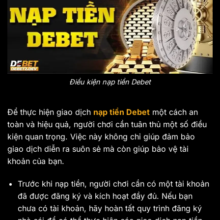
Điều kiện nạp tiền Debet
Để thực hiện giao dịch
nạp tiền Debet
một cách an
toàn và hiệu quả, người chơi cần tuân thủ một số điều
kiện quan trọng. Việc này không chỉ giúp đảm bảo
giao dịch diễn ra suôn sẻ mà còn giúp bảo vệ tài
khoản của bạn.
Trước khi nạp tiền, người chơi cần có một tài khoản
đã được đăng ký và kích hoạt đầy đủ. Nếu bạn
chưa có tài khoản, hãy hoàn tất quy trình đăng ký