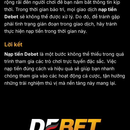
rộng rãi đến người chơi để bạn nắm bắt thông tin kịp
thời. Trong thời gian bảo trì, mọi giao dịch
nạp tiền
Debet
sẽ không thể được xử lý. Do đó, để tránh gặp
phải tình trạng gián đoạn trong giao dịch, hãy tránh
thực hiện nạp tiền trong thời gian này.
Lời kết
Nạp tiền Debet
là một bước không thể thiếu trong quá
trình tham gia các trò chơi trực tuyến đặc sắc. Việc
nạp tiền đúng cách và hiệu quả sẽ giúp bạn nhanh
chóng tham gia vào các hoạt động cá cược, tận hưởng
những trải nghiệm thú vị mà nền tảng này mang lại.