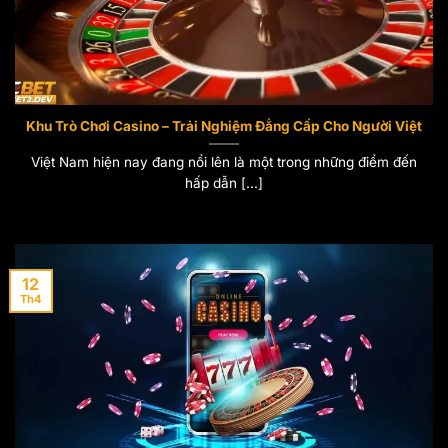
Khu Trò Chơi Casino – Trải Nghiệm Đẳng Cấp Cho Người Việt
Việt Nam hiện nay đang nổi lên là một trong những điểm đến
hấp dẫn [...]
12
Th4