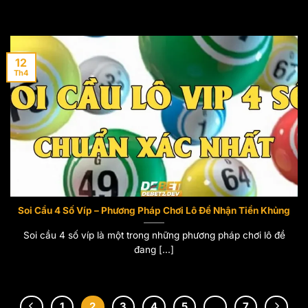
12
Th4
Soi Cầu 4 Số Víp – Phương Pháp Chơi Lô Đề Nhận Tiền Khủng
Soi cầu 4 số víp là một trong những phương pháp chơi lô đề
đang [...]
1
2
3
4
5
…
7