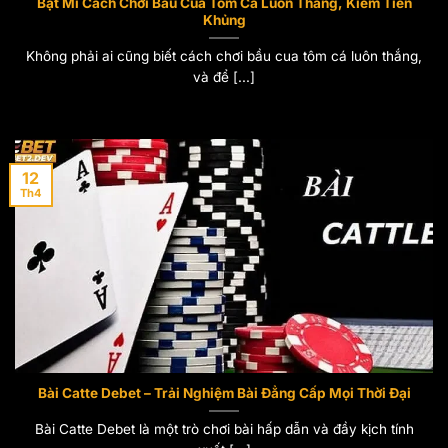
Bật Mí Cách Chơi Bầu Cua Tôm Cá Luôn Thắng, Kiếm Tiền
Khủng
Không phải ai cũng biết cách chơi bầu cua tôm cá luôn thắng,
và để [...]
12
Th4
Bài Catte Debet – Trải Nghiệm Bài Đẳng Cấp Mọi Thời Đại
Bài Catte Debet là một trò chơi bài hấp dẫn và đầy kịch tính