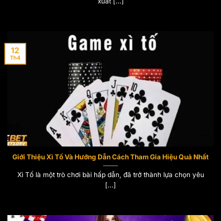
xuất [...]
12
Th4
Giới Thiệu Xì Tố Và Hướng Dẫn Cách Tham Gia Hiệu Quả Nhất
Xì Tố là một trò chơi bài hấp dẫn, đã trở thành lựa chọn yêu
[...]