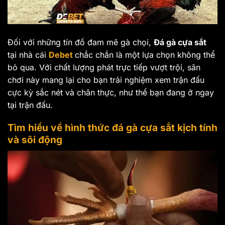
Đối với những tín đồ đam mê gà chọi,
Đá gà cựa sắt
tại nhà cái
Debet
chắc chắn là một lựa chọn không thể
bỏ qua. Với chất lượng phát trực tiếp vượt trội, sân
chơi này mang lại cho bạn trải nghiệm xem trận đấu
cực kỳ sắc nét và chân thực, như thể bạn đang ở ngay
tại trận đấu.
Tìm hiểu về hình thức đá gà cựa sắt kịch tính
và sôi động