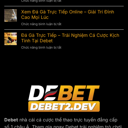
Chức năng bình luận bị tắt
ở
Hay
Cách
Gà
–
Điều
Thay
Xem Đá Gà Trực Tiếp Online – Giải Trí Đỉnh
Bí
Trị
Lông
Quyết
Cao Mọi Lúc
Hiệu
Bao
Để
Quả
Chức năng bình luận bị tắt
ở
Lâu
Chọn
Xem
Và
Chiến
Đá
Đá Gà Trực Tiếp – Trải Nghiệm Cá Cược Kịch
Dấu
Kê
Gà
Hiệu
Tính Tại Debet
Đỉnh
Trực
Nhận
Cao
Chức năng bình luận bị tắt
ở
Tiếp
Biết,
Đá
Online
Cách
Gà
–
Chăm
Trực
Giải
Sóc
Tiếp
Trí
–
Đỉnh
Trải
Cao
Nghiệm
Mọi
Cá
Lúc
Cược
Kịch
Tính
Tại
Debet
Debet
nhà cái cá cược thể thao trực tuyến đẳng cấp
số 1 châu Á. Tham gia ngay Debet trải nghiệm trò chơi