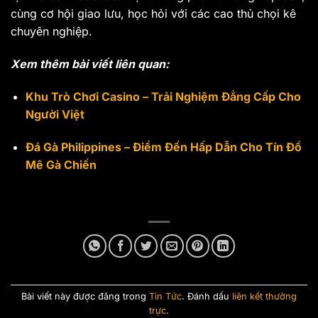
cùng cơ hội giao lưu, học hỏi với các cao thủ chọi kê
chuyên nghiệp.
Xem thêm bài viết liên quan:
Khu Trò Chơi Casino – Trải Nghiệm Đẳng Cấp Cho
Người Việt
Đá Gà Philippines – Điểm Đến Hấp Dẫn Cho Tín Đồ
Mê Gà Chiến
Bài viết này được đăng trong
Tin Tức
. Đánh dấu
liên kết thường
trực
.