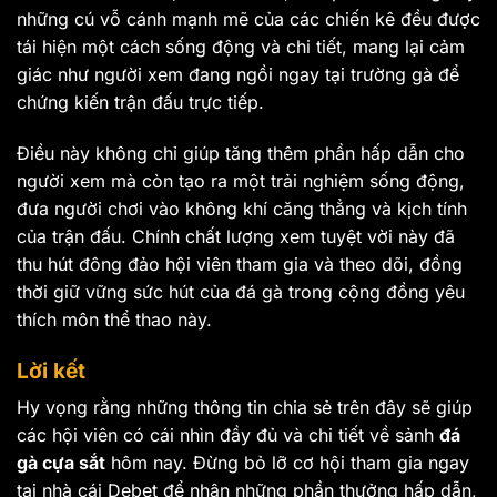
những cú vỗ cánh mạnh mẽ của các chiến kê đều được
tái hiện một cách sống động và chi tiết, mang lại cảm
giác như người xem đang ngồi ngay tại trường gà để
chứng kiến trận đấu trực tiếp.
Điều này không chỉ giúp tăng thêm phần hấp dẫn cho
người xem mà còn tạo ra một trải nghiệm sống động,
đưa người chơi vào không khí căng thẳng và kịch tính
của trận đấu. Chính chất lượng xem tuyệt vời này đã
thu hút đông đảo hội viên tham gia và theo dõi, đồng
thời giữ vững sức hút của đá gà trong cộng đồng yêu
thích môn thể thao này.
Lời kết
Hy vọng rằng những thông tin chia sẻ trên đây sẽ giúp
các hội viên có cái nhìn đầy đủ và chi tiết về sảnh
đá
gà cựa sắt
hôm nay. Đừng bỏ lỡ cơ hội tham gia ngay
tại nhà cái Debet để nhận những phần thưởng hấp dẫn,