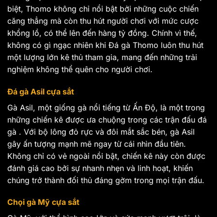
biệt, Thomo không chỉ nổi bật bởi những cuộc chiến
căng thẳng mà còn thu hút người chơi với mức cược
khổng lồ, có thể lên đến hàng tỷ đồng. Chính vì thế,
không có gì ngạc nhiên khi Đá gà Thomo luôn thu hút
một lượng lớn kê thủ tham gia, mang đến những trải
nghiệm không thể quên cho người chơi.
Đá gà Asil cựa sắt
Gà Asil, một giống gà nổi tiếng từ Ấn Độ, là một trong
những chiến kê được ưa chuộng trong các trận đấu đá
gà . Với bộ lông đỏ rực và đôi mắt sắc bén, gà Asil
gây ấn tượng mạnh mẽ ngay từ cái nhìn đầu tiên.
Không chỉ có vẻ ngoài nổi bật, chiến kê này còn được
đánh giá cao bởi sự nhanh nhẹn và linh hoạt, khiến
chúng trở thành đối thủ đáng gờm trong mọi trận đấu.
Chọi gà Mỹ cựa sắt