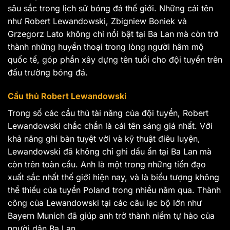
sâu sắc trong lịch sử bóng đá thế giới. Những cái tên
như Robert Lewandowski, Zbigniew Boniek và
Grzegorz Lato không chỉ nổi bật tại Ba Lan mà còn trở
thành những huyền thoại trong lòng người hâm mộ
quốc tế, góp phần xây dựng tên tuổi cho đội tuyển trên
đấu trường bóng đá.
Cầu thủ Robert Lewandowski
Trong số các cầu thủ tài năng của đội tuyển, Robert
Lewandowski chắc chắn là cái tên sáng giá nhất. Với
khả năng ghi bàn tuyệt vời và kỹ thuật điêu luyện,
Lewandowski đã không chỉ ghi dấu ấn tại Ba Lan mà
còn trên toàn cầu. Anh là một trong những tiền đạo
xuất sắc nhất thế giới hiện nay, và là biểu tượng không
thể thiếu của tuyển Poland trong nhiều năm qua. Thành
công của Lewandowski tại các câu lạc bộ lớn như
Bayern Munich đã giúp anh trở thành niềm tự hào của
người dân Ba Lan.