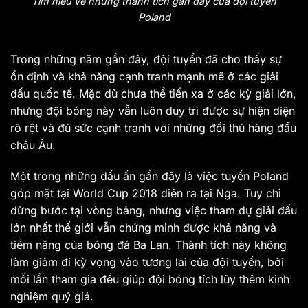
Tìm hiểu về những thành tích gần đây của đội tuyển
Poland
Trong những năm gần đây, đội tuyển đã cho thấy sự
ổn định và khả năng cạnh tranh mạnh mẽ ở các giải
đấu quốc tế. Mặc dù chưa thể tiến xa ở các kỳ giải lớn,
nhưng đội bóng này vẫn luôn duy trì được sự hiện diện
rõ rệt và đủ sức cạnh tranh với những đối thủ hàng đầu
châu Âu.
Một trong những dấu ấn gần đây là việc tuyển Poland
góp mặt tại World Cup 2018 diễn ra tại Nga. Tuy chỉ
dừng bước tại vòng bảng, nhưng việc tham dự giải đấu
lớn nhất thế giới vẫn chứng minh được khả năng và
tiềm năng của bóng đá Ba Lan. Thành tích này không
làm giảm đi kỳ vọng vào tương lai của đội tuyển, bởi
mỗi lần tham gia đều giúp đội bóng tích lũy thêm kinh
nghiệm quý giá.