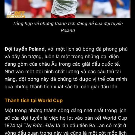
Tổng hợp về những thành tích đáng nể của đội tuyển
Poland
Đội tuyển Poland,
với một lịch sử bóng đá phong phú
và đầy ấn tượng, luôn là một trong những đại diện
đáng gờm của châu Âu trong các giải đấu quốc tế.
Nhờ vào một đội hình chất lượng và các cầu thủ tài
năng, đội bóng này đã chứng tỏ được vị thế của mình
qua những thành tích xuất sắc tại các giải đấu lớn.
Thành tích tại World Cup
Một trong những thành công đáng nhớ nhất trong lịch
sử của đội tuyển là việc họ lọt vào bán kết World Cup
1974 tại Tây Đức. Đây là lần đầu tiên Ba Lan có mặt ở
vòng đấu quan trọng này và cũng là một cột mốc lịch