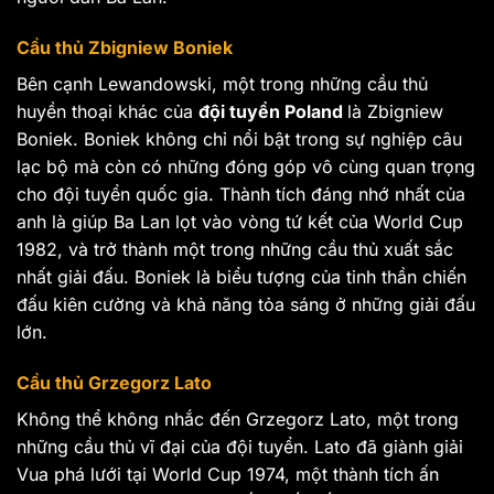
Cầu thủ Zbigniew Boniek
Bên cạnh Lewandowski, một trong những cầu thủ
huyền thoại khác của
đội tuyển Poland
là Zbigniew
Boniek. Boniek không chỉ nổi bật trong sự nghiệp câu
lạc bộ mà còn có những đóng góp vô cùng quan trọng
cho đội tuyển quốc gia. Thành tích đáng nhớ nhất của
anh là giúp Ba Lan lọt vào vòng tứ kết của World Cup
1982, và trở thành một trong những cầu thủ xuất sắc
nhất giải đấu. Boniek là biểu tượng của tinh thần chiến
đấu kiên cường và khả năng tỏa sáng ở những giải đấu
lớn.
Cầu thủ Grzegorz Lato
Không thể không nhắc đến Grzegorz Lato, một trong
những cầu thủ vĩ đại của đội tuyển. Lato đã giành giải
Vua phá lưới tại World Cup 1974, một thành tích ấn