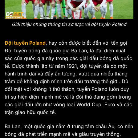
Giới thiệu những thông tin sơ lược về đội tuyển Poland
Đội tuyển Poland
, hay còn được biết đến với tên gọi
Đội tuyển bóng đá quốc gia Ba Lan, là đại diện xuất
sắc của quốc gia này trong các giải đấu bóng đá quốc
tế. Được thành lập từ năm 1921, đội tuyển đã có một
hành trình dài và đầy ấn tượng, vượt qua nhiều thăng
trầm để khẳng định mình trên đấu trường thế giới. Dù
đối mặt với không ít thử thách, tuyển Poland luôn duy
trì sự hiện diện mạnh mẽ và là đối thủ đáng gờm trong
các giải đấu lớn như vòng loại World Cup, Euro và các
trận giao hữu quốc tế.
Ba Lan, một quốc gia nằm ở trung tâm châu Âu, có nền
bóng đá phát triển mạnh mẽ và giàu truyền thống.