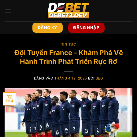
Bỏ
qua
nội
dung
ĐĂNG KÝ
ĐĂNG NHẬP
TIN TỨC
Đội Tuyển France – Khám Phá Về
Hành Trình Phát Triển Rực Rỡ
ĐĂNG VÀO
THÁNG 4 12, 2025
BỞI
SEO
12
Th4