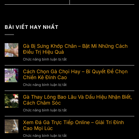
BÀI VIẾT HAY NHẤT
Gà Bị Sưng Khớp Chân – Bật Mí Những Cách
Điều Trị Hiệu Quả
Chức năng bình luận bị tắt
ở
Gà
Bị
Cách Chọn Gà Chọi Hay – Bí Quyết Để Chọn
Sưng
Chiến Kê Đỉnh Cao
Khớp
Chức năng bình luận bị tắt
ở
Chân
Cách
–
Chọn
Gà Thay Lông Bao Lâu Và Dấu Hiệu Nhận Biết,
Bật
Gà
Mí
Cách Chăm Sóc
Chọi
Những
Chức năng bình luận bị tắt
ở
Hay
Cách
Gà
–
Điều
Thay
Xem Đá Gà Trực Tiếp Online – Giải Trí Đỉnh
Bí
Trị
Lông
Quyết
Cao Mọi Lúc
Hiệu
Bao
Để
Quả
Chức năng bình luận bị tắt
ở
Lâu
Chọn