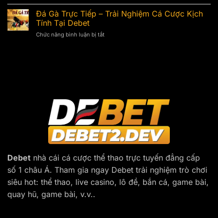
Xem
Và
Chiến
Đá
Đá Gà Trực Tiếp – Trải Nghiệm Cá Cược Kịch
Dấu
Kê
Gà
Hiệu
Tính Tại Debet
Đỉnh
Trực
Nhận
Cao
Chức năng bình luận bị tắt
ở
Tiếp
Biết,
Đá
Online
Cách
Gà
–
Chăm
Trực
Giải
Sóc
Tiếp
Trí
–
Đỉnh
Trải
Cao
Nghiệm
Mọi
Cá
Lúc
Cược
Kịch
Tính
Tại
Debet
Debet
nhà cái cá cược thể thao trực tuyến đẳng cấp
số 1 châu Á. Tham gia ngay Debet trải nghiệm trò chơi
siêu hot: thể thao, live casino, lô đề, bắn cá, game bài,
quay hũ, game bài, v.v..