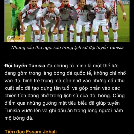
Những cầu thủ ngôi sao trong lịch sử đội tuyển Tunisia
Đội tuyển Tunisia
đã chứng tỏ mình là một thế lực
đáng gờm trong làng bóng đá quốc tế, không chỉ nhờ
vào đội hình trẻ trung mà còn nhờ vào những cầu thủ
xuất sắc đã tạo dựng tên tuổi và góp phần vào các
chiến tích đáng nhớ trong lịch sử của đội bóng. Cùng
điểm qua những gương mặt tiêu biểu đã giúp tuyển
Tunisia vươn lên và ghi dấu ấn trong lòng người hâm
mộ bóng đá.
Tiền đạo Essam Jebali