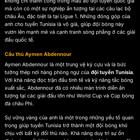
không chỉ thành công trong màu áo đội tuyển quốc gia
mà còn có một sự nghiệp ấn tượng tại các câu lạc bộ
châu Âu, đặc biệt là tại Ligue 1. Những đóng góp của
anh cho tuyển Tunisia là vô giá, giúp đội bóng này
vươn lên mạnh mẽ và cạnh tranh sòng phẳng ở các giải
đấu quốc tế.
Cầu thủ Aymen Abdennour
Aymen Abdennour là một trung vệ kỳ cựu và là bức
tường thép nơi hàng phòng ngự của
đội tuyển Tunisia
.
Với khả năng đọc trận đấu tinh tế và kỹ năng tắc bóng
xuất sắc, Abdennour đã có nhiều màn trình diễn ấn
tượng tại các giải đấu lớn như World Cup và Cúp bóng
đá châu Phi.
Sự vững vàng của anh là một trong những yếu tố quan
trọng giúp tuyển Tunisia trở thành một đội bóng khó
chịu với bất kỳ đối thủ nào. Khả năng duy trì sự ổn