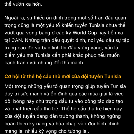
thể vươn xa hơn.
Ngoài ra, sự thiếu ổn định trong một số trận đấu quan
trọng cũng là một yếu tố khiến tuyển Tunisia chưa thể
vượt qua vòng bảng ở các kỳ World Cup hay tiến xa
tại CAN. Những trận đấu quyết định, nơi yêu cầu sự tập
trung cao độ và bản lĩnh thi đấu vững vàng, vẫn là
điểm yếu mà Tunisia cần phải khắc phục nếu muốn
cạnh tranh với những đối thủ mạnh.
Cơ hội từ thế hệ cầu thủ mới của đội tuyển Tunisia
Một trong những yếu tố quan trọng giúp tuyển Tunisia
duy trì sức mạnh và ổn định qua các mùa giải là việc
đội bóng này chú trọng đầu tư vào công tác đào tạo
và phát triển cầu thủ trẻ. Thế hệ cầu thủ trẻ hiện nay
của đội tuyển đang dần trưởng thành, không ngừng
hoàn thiện kỹ năng và hòa nhập vào đội hình chính,
mang lại nhiều kỳ vọng cho tương lai.