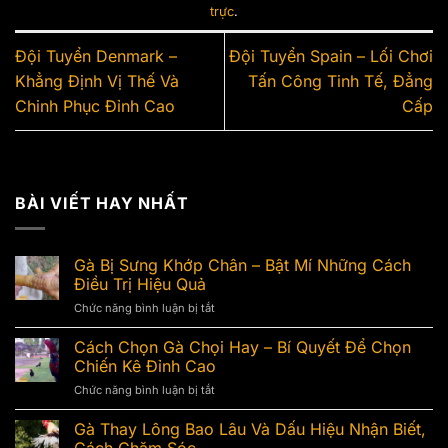
trực
.
Đội Tuyển Denmark –
Đội Tuyển Spain – Lối Chơi
Khẳng Định Vị Thế Và
Tấn Công Tinh Tế, Đẳng
Chinh Phục Đỉnh Cao
Cấp
BÀI VIẾT HAY NHẤT
Gà Bị Sưng Khớp Chân – Bật Mí Những Cách
Điều Trị Hiệu Quả
Chức năng bình luận bị tắt
ở
Gà
Bị
Cách Chọn Gà Chọi Hay – Bí Quyết Để Chọn
Sưng
Chiến Kê Đỉnh Cao
Khớp
Chức năng bình luận bị tắt
ở
Chân
Cách
–
Chọn
Gà Thay Lông Bao Lâu Và Dấu Hiệu Nhận Biết,
Bật
Gà
Mí
Cách Chăm Sóc