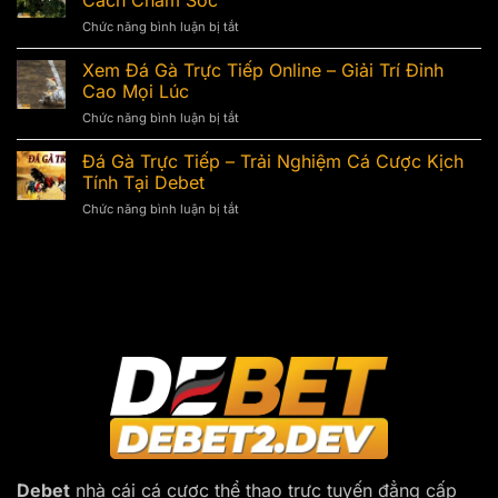
Chọi
Những
Chức năng bình luận bị tắt
ở
Hay
Cách
Gà
–
Điều
Thay
Xem Đá Gà Trực Tiếp Online – Giải Trí Đỉnh
Bí
Trị
Lông
Quyết
Cao Mọi Lúc
Hiệu
Bao
Để
Quả
Chức năng bình luận bị tắt
ở
Lâu
Chọn
Xem
Và
Chiến
Đá
Đá Gà Trực Tiếp – Trải Nghiệm Cá Cược Kịch
Dấu
Kê
Gà
Hiệu
Tính Tại Debet
Đỉnh
Trực
Nhận
Cao
Chức năng bình luận bị tắt
ở
Tiếp
Biết,
Đá
Online
Cách
Gà
–
Chăm
Trực
Giải
Sóc
Tiếp
Trí
–
Đỉnh
Trải
Cao
Nghiệm
Mọi
Cá
Lúc
Cược
Kịch
Tính
Tại
Debet
Debet
nhà cái cá cược thể thao trực tuyến đẳng cấp