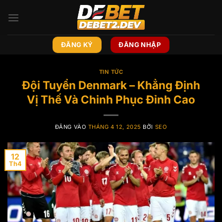
Bỏ
qua
nội
dung
ĐĂNG KÝ
ĐĂNG NHẬP
TIN TỨC
Đội Tuyển Denmark – Khẳng Định
Vị Thế Và Chinh Phục Đỉnh Cao
ĐĂNG VÀO
THÁNG 4 12, 2025
BỞI
SEO
12
Th4