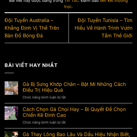
Bài viết này được đăng trong
Tin Tức
. Đánh dấu
liên kết thường
trực
.
Đội Tuyển Australia –
Đội Tuyển Tunisia – Tìm
Khẳng Định Vị Thế Trên
Hiểu Về Hành Trình Vươn
Bản Đồ Bóng Đá
Tầm Thế Giới
BÀI VIẾT HAY NHẤT
Gà Bị Sưng Khớp Chân – Bật Mí Những Cách
Điều Trị Hiệu Quả
Chức năng bình luận bị tắt
ở
Gà
Bị
Cách Chọn Gà Chọi Hay – Bí Quyết Để Chọn
Sưng
Chiến Kê Đỉnh Cao
Khớp
Chức năng bình luận bị tắt
ở
Chân
Cách
–
Chọn
Gà Thay Lông Bao Lâu Và Dấu Hiệu Nhận Biết,
Bật