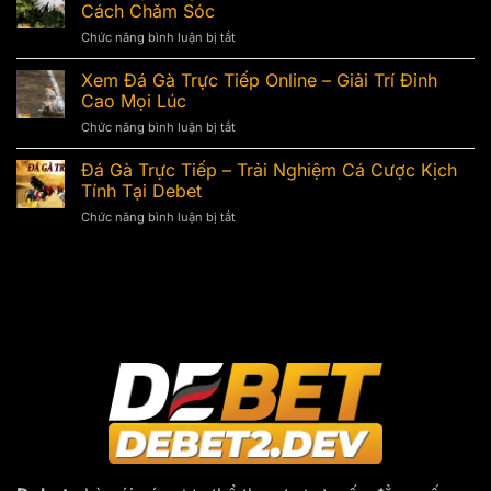
Gà
Mí
Cách Chăm Sóc
Chọi
Những
Chức năng bình luận bị tắt
ở
Hay
Cách
Gà
–
Điều
Thay
Xem Đá Gà Trực Tiếp Online – Giải Trí Đỉnh
Bí
Trị
Lông
Quyết
Cao Mọi Lúc
Hiệu
Bao
Để
Quả
Chức năng bình luận bị tắt
ở
Lâu
Chọn
Xem
Và
Chiến
Đá
Đá Gà Trực Tiếp – Trải Nghiệm Cá Cược Kịch
Dấu
Kê
Gà
Hiệu
Tính Tại Debet
Đỉnh
Trực
Nhận
Cao
Chức năng bình luận bị tắt
ở
Tiếp
Biết,
Đá
Online
Cách
Gà
–
Chăm
Trực
Giải
Sóc
Tiếp
Trí
–
Đỉnh
Trải
Cao
Nghiệm
Mọi
Cá
Lúc
Cược
Kịch
Tính
Tại
Debet