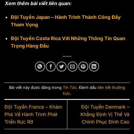
Xem thêm bài viết liên quan:
Đội Tuyển Japan – Hành Trình Thành Công Đầy
Tham Vọng
Đội Tuyển Costa Rica Với Những Thông Tin Quan
Trọng Hàng Đầu
Bài viết này được đăng trong
Tin Tức
. Đánh dấu
liên kết thường
trực
.
Đội Tuyển France – Khám
Đội Tuyển Denmark –
Phá Về Hành Trình Phát
Khẳng Định Vị Thế Và
Triển Rực Rỡ
Chinh Phục Đỉnh Cao