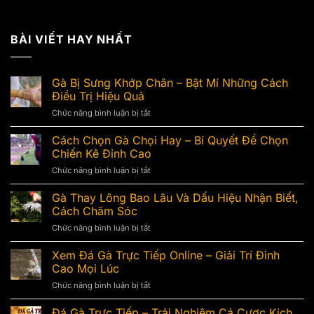
BÀI VIẾT HAY NHẤT
Gà Bị Sưng Khớp Chân – Bật Mí Những Cách
Điều Trị Hiệu Quả
Chức năng bình luận bị tắt
ở
Gà
Bị
Cách Chọn Gà Chọi Hay – Bí Quyết Để Chọn
Sưng
Chiến Kê Đỉnh Cao
Khớp
Chức năng bình luận bị tắt
ở
Chân
Cách
–
Chọn
Gà Thay Lông Bao Lâu Và Dấu Hiệu Nhận Biết,
Bật
Gà
Mí
Cách Chăm Sóc
Chọi
Những
Chức năng bình luận bị tắt
ở
Hay
Cách
Gà
–
Điều
Thay
Xem Đá Gà Trực Tiếp Online – Giải Trí Đỉnh
Bí
Trị
Lông
Quyết
Cao Mọi Lúc
Hiệu
Bao
Để
Quả
Chức năng bình luận bị tắt
ở
Lâu
Chọn
Xem
Và
Chiến
Đá
Đá Gà Trực Tiếp – Trải Nghiệm Cá Cược Kịch
Dấu
Kê