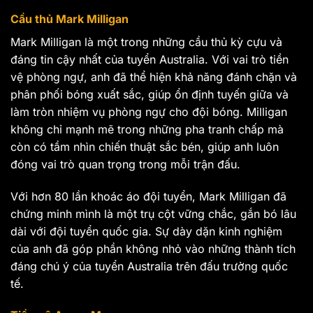
Cầu thủ Mark Milligan
Mark Milligan là một trong những cầu thủ kỳ cựu và
đáng tin cậy nhất của tuyển Australia. Với vai trò tiền
vệ phòng ngự, anh đã thể hiện khả năng đánh chặn và
phân phối bóng xuất sắc, giúp ổn định tuyến giữa và
làm tròn nhiệm vụ phòng ngự cho đội bóng. Milligan
không chỉ mạnh mẽ trong những pha tranh chấp mà
còn có tầm nhìn chiến thuật sắc bén, giúp anh luôn
đóng vai trò quan trọng trong mỗi trận đấu.
Với hơn 80 lần khoác áo đội tuyển, Mark Milligan đã
chứng minh mình là một trụ cột vững chắc, gắn bó lâu
dài với đội tuyển quốc gia. Sự dày dặn kinh nghiệm
của anh đã góp phần không nhỏ vào những thành tích
đáng chú ý của tuyển Australia trên đấu trường quốc
tế.