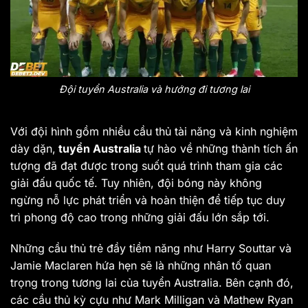
Đội tuyển Australia và hướng đi tương lai
Với đội hình gồm nhiều cầu thủ tài năng và kinh nghiệm
dày dặn,
tuyển Australia
tự hào về những thành tích ấn
tượng đã đạt được trong suốt quá trình tham gia các
giải đấu quốc tế. Tuy nhiên, đội bóng này không
ngừng nỗ lực phát triển và hoàn thiện để tiếp tục duy
trì phong độ cao trong những giải đấu lớn sắp tới.
Những cầu thủ trẻ đầy tiềm năng như Harry Souttar và
Jamie Maclaren hứa hẹn sẽ là những nhân tố quan
trọng trong tương lai của tuyển Australia. Bên cạnh đó,
các cầu thủ kỳ cựu như Mark Milligan và Mathew Ryan