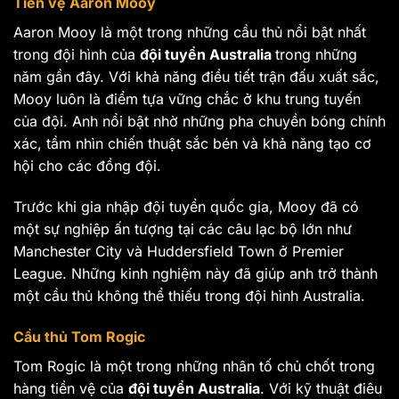
Tiền vệ Aaron Mooy
Aaron Mooy là một trong những cầu thủ nổi bật nhất
trong đội hình của
đội tuyển Australia
trong những
năm gần đây. Với khả năng điều tiết trận đấu xuất sắc,
Mooy luôn là điểm tựa vững chắc ở khu trung tuyến
của đội. Anh nổi bật nhờ những pha chuyền bóng chính
xác, tầm nhìn chiến thuật sắc bén và khả năng tạo cơ
hội cho các đồng đội.
Trước khi gia nhập đội tuyển quốc gia, Mooy đã có
một sự nghiệp ấn tượng tại các câu lạc bộ lớn như
Manchester City và Huddersfield Town ở Premier
League. Những kinh nghiệm này đã giúp anh trở thành
một cầu thủ không thể thiếu trong đội hình Australia.
Cầu thủ Tom Rogic
Tom Rogic là một trong những nhân tố chủ chốt trong
hàng tiền vệ của
đội tuyển Australia
. Với kỹ thuật điêu